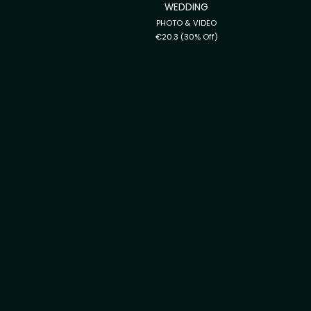
WEDDING
PHOTO & VIDEO
€20.3
(30% Off)
CLOUDY WATERS
Print
€29