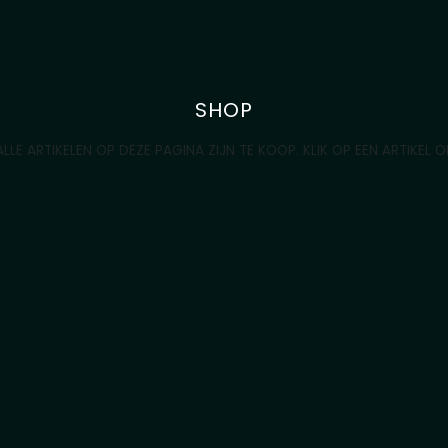
SHOP
LLE ARTIKELEN OP DEZE PAGINA ZIJN TE KOOP. KLIK OP EEN ARTIKEL O