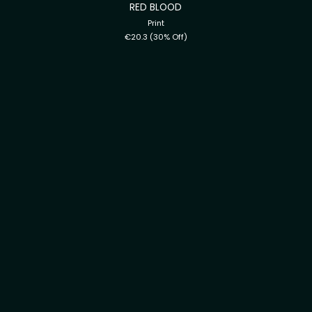
RED BLOOD
Print
€20.3
(30% Off)
BLACK HOLE
Print
€29