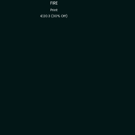
FIRE
Print
€20.3
(30% Off)
PURPLE
Print
€29