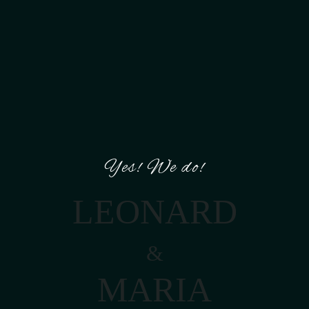
Yes! We do!
LEONARD
&
MARIA