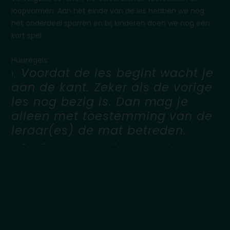
loopvormen. Aan het einde van de les hebben we nog
het onderdeel sparren en bij kinderen doen we nog een
kort spel.
Huisregels:
Voordat de les begint wacht je
aan de kant. Zeker als de vorige
les nog bezig is. Dan mag je
alleen met toestemming van de
leraar(es) de mat betreden.
Grof taalgebruik zoals vloeken
en schelden is bij ons verboden.
Ook respectloos gedrag,
discriminatie of pestgedrag naar
onze medeleerlingen bij ons
verboden. We waarschuwen 1