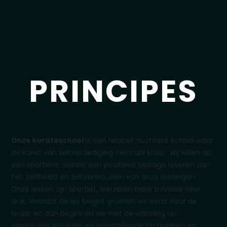
PRINCIPES
Onze karateschool
is een relatief nuchtere school waar
de kunst van zelfverdediging centraal staat. Wij willen op
een sportieve manier een positieve bijdrage leveren aan
het zelfbeeld en zelfvertrouwen van onze leerlingen.
Onze lessen zijn sportief, leerzaam maar bovenal heel
leuk. Voordat de les begint groeten we eerst naar de
leraar en dan beginnen we met de warming up.
Vervolgens oefenen we verschillende technieken en